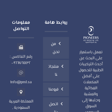
روابط هامة
معلومات
التواصل
من
نحن
نعمل باستمرار
رقم الفاكس :
على البحث عن
٠٠٩٦٦١٧٦٥٤٣٢
أحدث التركيبات
منتجات
الطبية للحصول
نا
على أفضل
المكملات
info@pml.sa
الغذائية
فروعنا
والعشبة
وجلبها إلى
المملكة العربية
اتصل
السوق
السعودية ,