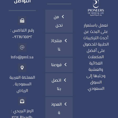
التواصل
من
نحن
نعمل باستمرار
رقم الفاكس :
على البحث عن
٠٠٩٦٦١٧٦٥٤٣٢
أحدث التركيبات
منتجات
الطبية للحصول
نا
على أفضل
المكملات
info@pml.sa
الغذائية
فروعنا
والعشبة
وجلبها إلى
المملكة العربية
اتصل
السوق
السعودية ,
السعودي.
بنا
الرياض
المدون
الرمز البريدي :
ة
Riyadh ١٢٢١٤