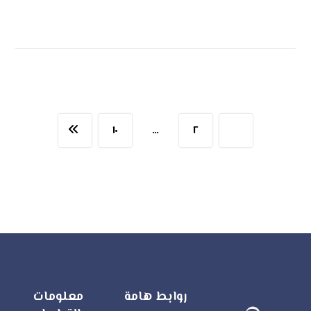
اقرأ أكثر
١٠
…
٢
١
روابط هامة
معلومات